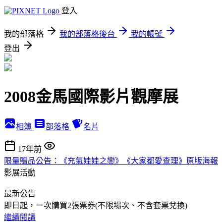
登入
我的部落格
我的部落格後台
我的帳號
登出
2008金馬國際影片觀摩展
相簿
部落格
名片
17年前
限量贈品公告：《充氣娃娃之戀》《大家都愛查理》原版海報
影展活動
最新公告
即日起，ㄧ次購買2張票券(不限場次、不含套票兌換)
繼續閱讀