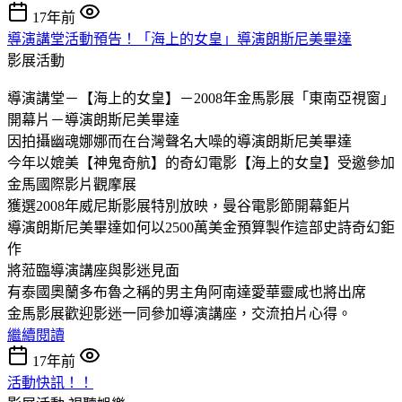
17年前
導演講堂活動預告！「海上的女皇」導演朗斯尼美畢達
影展活動
導演講堂－【海上的女皇】－2008年金馬影展「東南亞視窗」
開幕片－導演朗斯尼美畢達
因拍攝幽魂娜娜而在台灣聲名大噪的導演朗斯尼美畢達
今年以媲美【神鬼奇航】的奇幻電影【海上的女皇】受邀參加
金馬國際影片觀摩展
獲選2008年威尼斯影展特別放映，曼谷電影節開幕鉅片
導演朗斯尼美畢達如何以2500萬美金預算製作這部史詩奇幻鉅
作
將蒞臨導演講座與影迷見面
有泰國奧蘭多布魯之稱的男主角阿南達愛華靈咸也將出席
金馬影展歡迎影迷一同參加導演講座，交流拍片心得。
繼續閱讀
17年前
活動快訊！！